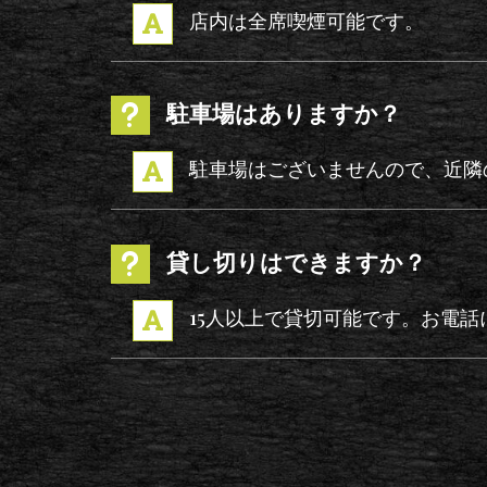
店内は全席喫煙可能です。

駐車場はありますか？
u
駐車場はございませんので、近隣

貸し切りはできますか？
u
15人以上で貸切可能です。お電
