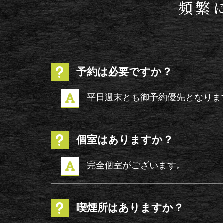
頻繁
予約は必要ですか？
u
平日週末とも御予約優先となりま

個室はありますか？
u
完全個室がございます。

喫煙所はありますか？
u